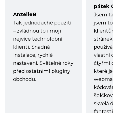
pátek 
AnzelleB
Jsem ta
Tak jednoduché použití
jsem to
– zvládnou to i moji
klient
nejvíce technofobní
stránek 
klienti. Snadná
používá
instalace, rychlé
vlastní
nastavení. Světelné roky
čtyřmi 
před ostatními pluginy
které j
obchodu.
webmas
kódování
špičkov
skvělá
fantast