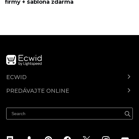
firmy + šablona zdarma
ECWID
Ecwid.com
PREDÁVAJTE ONLINE
Cenník
Predaj všade
Centrum pomoci
Predávajte na Facebook
Predávať na Instagram