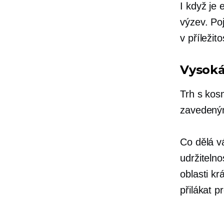
I když je
výzev. Po
v příležito
Vysok
Trh s kos
zavedený
Co dělá v
udržiteln
oblasti k
přilákat p