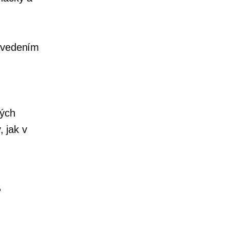
rovedením
kých
, jak v
-