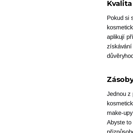
Kvalit
Pokud si s
kosmetick
aplikují 
získávání
důvěryhod
Zásoby
Jednou z 
kosmetick
make-upy 
Abyste to
přizpůsob