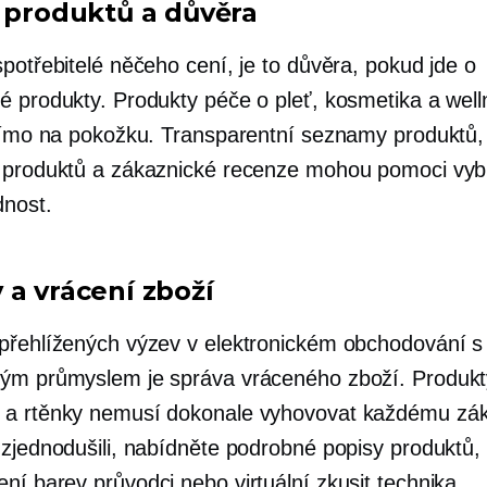
a produktů a důvěra
potřebitelé něčeho cení, je to důvěra, pokud jde o
é produkty. Produkty péče o pleť, kosmetika a well
přímo na pokožku. Transparentní seznamy produktů, 
 produktů a zákaznické recenze mohou pomoci vyb
nost.
 a vrácení zboží
přehlížených výzev v elektronickém obchodování s
ým průmyslem je správa vráceného zboží. Produkt
a rtěnky nemusí dokonale vyhovovat každému zák
 zjednodušili, nabídněte podrobné popisy produktů,
ení barev
průvodci nebo virtuální
zkusit
technika.