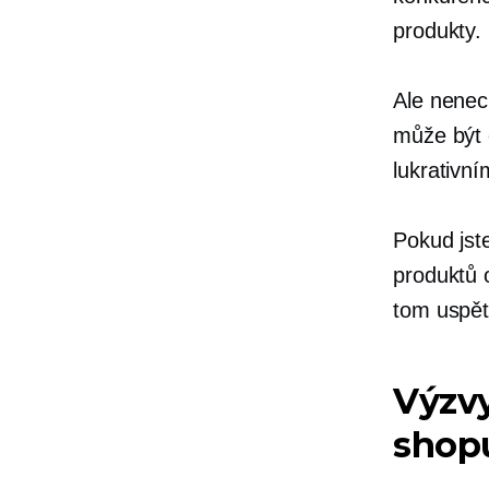
produkty.
Ale nenec
může být 
lukrativn
Pokud jst
produktů o
tom uspě
Výzvy
shop