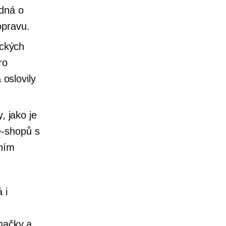
edná o
opravu.
ických
ro
 oslovily
, jako je
e-shopů s
tním
 i
značky a