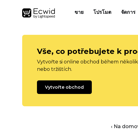
ขาย
โปรโมต
จัดการ
Vše, co potřebujete k pro
Vytvořte si online obchod během několika
nebo tržištích.
Vytvořte obchod
‹ Na domo