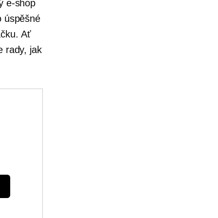
vý e-shop
ro úspěšné
čku. Ať
 rady, jak