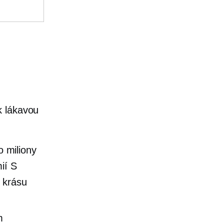
í
k lákavou
 miliony
ií
S
 krásu
m