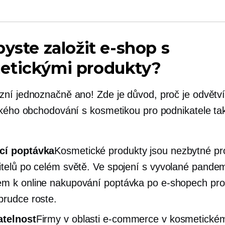
byste založit e-shop s
etickými produkty?
ní jednoznačně ano! Zde je důvod, proč je odvětv
ckého obchodování s kosmetikou pro podnikatele ta
cí poptávka
Kosmetické produkty jsou nezbytné pro
itelů po celém světě. Ve spojení s
vyvolané pandem
m k online nakupování poptávka po e-shopech pro
prudce roste.
atelnost
Firmy v oblasti e-commerce v kosmetické