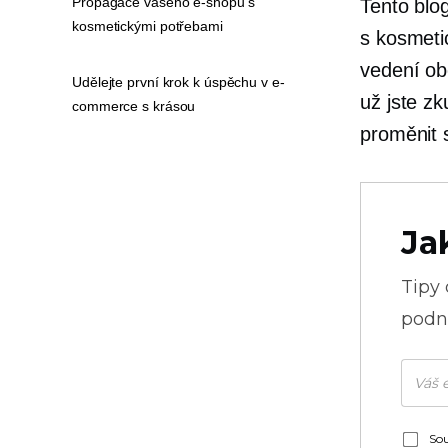
Propagace vašeho e-shopu s
Tento blo
kosmetickými potřebami
s kosmeti
vedení ob
Udělejte první krok k úspěchu v e-
už jste zk
commerce s krásou
proměnit 
Ja
Tipy
podni
Sou