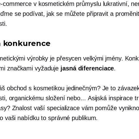
 e-commerce v kosmetickém průmyslu lukrativní, ne
jďme se podívat, jak se můžete připravit a proměni
sti.
á konkurence
metickými výrobky je přesycen velkými jmény. Kon
mi značkami vyžaduje
jasná diferenciace
.
áš obchod s kosmetikou jedinečným? Je to závaze
osti, organickému složení nebo...
Asijská inspirace
tr
rásy? Znalost vaší specializace vám pomůže vynikno
ro vaši nabídku to správné publikum.