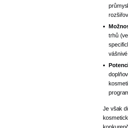
průmysl
rozšiřo
Možnos
trhů (v
specific
vášnivé
Potenc
doplňov
kosmeti
progra
Je však dů
kosmetick
konkurenč