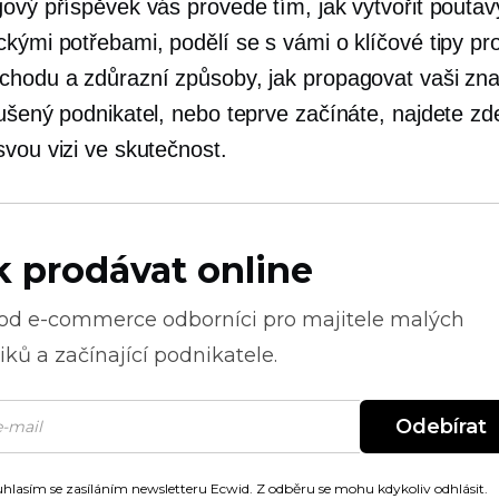
gový příspěvek vás provede tím, jak vytvořit pouta
ckými potřebami, podělí se s vámi o klíčové tipy p
chodu a zdůrazní způsoby, jak propagovat vaši zna
ušený podnikatel, nebo teprve začínáte, najdete zde
svou vizi ve skutečnost.
k prodávat online
 od
e-commerce
odborníci pro majitele malých
ků a začínající podnikatele.
Odebírat
hlasím se zasíláním newsletteru Ecwid. Z odběru se mohu kdykoliv odhlásit.