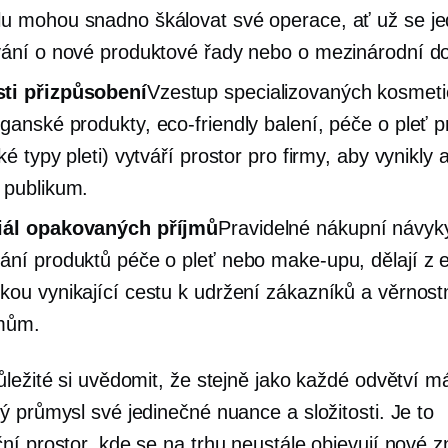
u mohou snadno škálovat své operace, ať už se j
vání o nové produktové řady nebo o mezinárodní d
ti přizpůsobení
Vzestup specializovaných kosmet
eganské produkty,
eco-friendly
balení, péče o pleť p
ké typy pleti) vytváří prostor pro firmy, aby vynikly a
 publikum.
iál opakovaných příjmů
Pravidelné nákupní návyky
ání produktů péče o pleť nebo make-upu, dělají z 
kou vynikající cestu k udržení zákazníků a věrnos
mům.
ležité si uvědomit, že stejně jako každé odvětví má
ý průmysl své jedinečné nuance a složitosti. Je to
ní prostor, kde se na trhu neustále objevují nové 