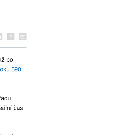
až po
roku 590
 řadu
eální čas