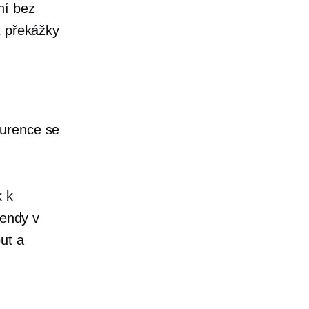
ní bez
t překážky
kurence se
k k
endy v
ut a