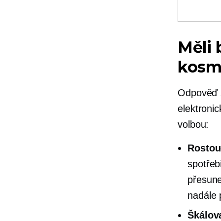
Měli 
kosm
Odpověď z
elektroni
volbou:
Rostou
spotřeb
přesune
nadále 
Škálov