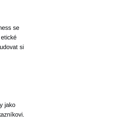
ness se
etické
udovat si
y jako
azníkovi.