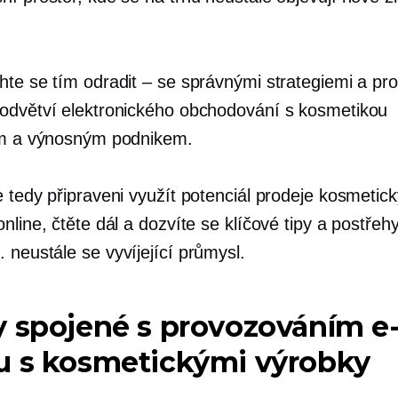
hte se tím odradit – se správnými strategiemi a p
odvětví elektronického obchodování s kosmetikou
ím a výnosným podnikem.
e tedy připraveni využít potenciál prodeje kosmetic
nline, čtěte dál a dozvíte se klíčové tipy a postřehy
t.
neustále se vyvíjející
průmysl.
 spojené s provozováním e
u s kosmetickými výrobky