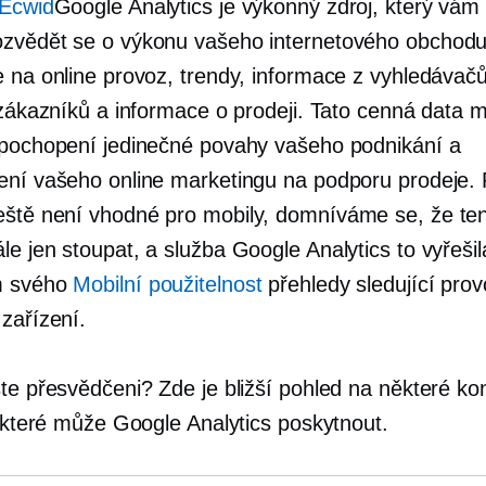
 Ecwid
Google Analytics je výkonný zdroj, který vá
zvědět se o výkonu vašeho internetového obchodu
e na online provoz, trendy, informace z vyhledávačů
y zákazníků a informace o prodeji. Tato cenná data 
 pochopení jedinečné povahy vašeho podnikání a
ení vašeho online marketingu na podporu prodeje.
eště není
vhodné pro mobily,
domníváme se, že ten
e jen stoupat, a služba Google Analytics to vyřešil
m svého
Mobilní použitelnost
přehledy sledující prov
zařízení.
ste přesvědčeni? Zde je bližší pohled na některé ko
, které může Google Analytics poskytnout.