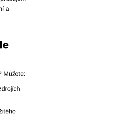
ní a
le
h? Můžete:
zdrojích
žitého