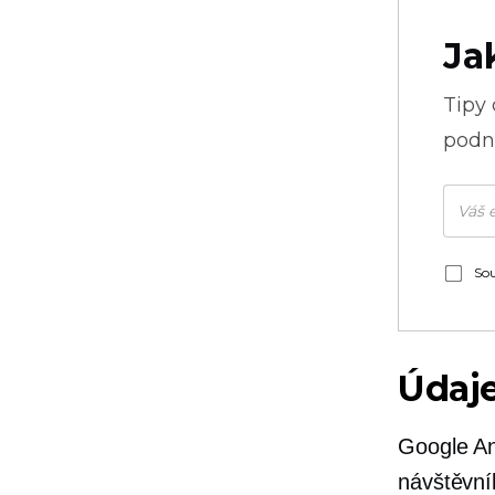
Ja
Tipy
podni
Sou
Údaje
Google An
návštěvní