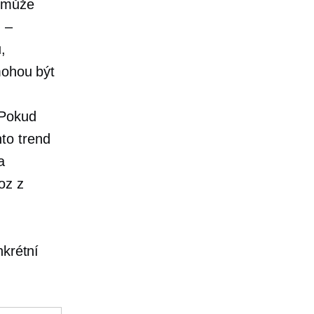
m může
 –
,
mohou být
 Pokud
to trend
a
oz z
nkrétní