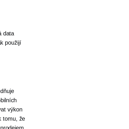
á data
k použijí
edňuje
bilních
vat výkon
k tomu, že
s prodejem