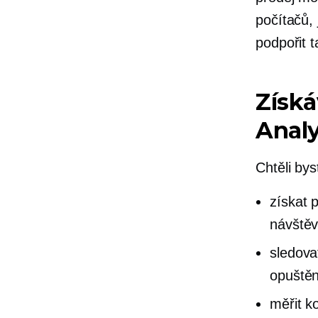
počítačů, 
podpořit t
Získ
Analy
Chtěli by
získat 
návštěv
sledova
opuštěn
měřit k