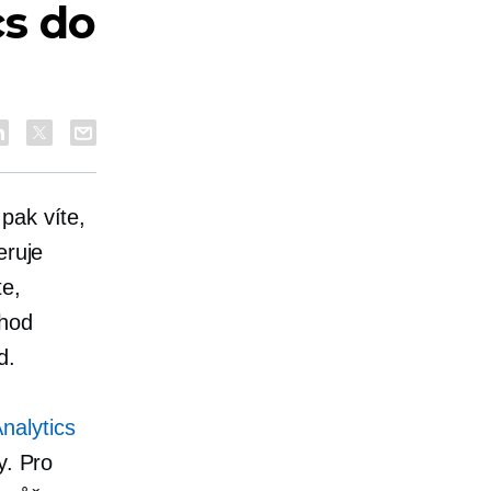
cs do
pak víte,
eruje
te,
ýhod
d.
nalytics
y. Pro