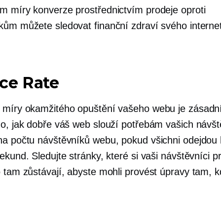
m míry konverze prostřednictvím prodeje oproti
kům můžete sledovat finanční zdraví svého intern
ce Rate
 míry okamžitého opuštění vašeho webu je zásadn
ho, jak dobře váš web slouží potřebám vašich návšt
na počtu návštěvníků webu, pokud všichni odejdo
ekund. Sledujte stránky, které si vaši návštěvníci pr
 tam zůstávají, abyste mohli provést úpravy tam, k