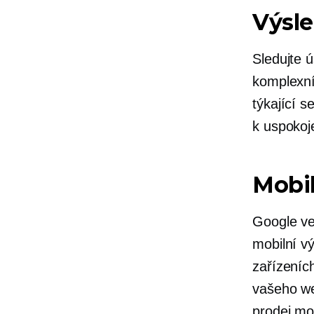
Výsle
Sledujte 
komplexníc
týkající s
k uspokoj
Mobil
Google ve
mobilní v
zařízeníc
vašeho we
prodej mo