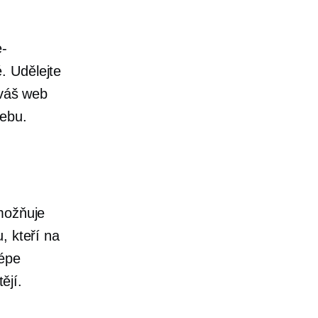
e-
. Udělejte
 váš web
webu.
možňuje
, kteří na
lépe
ějí.