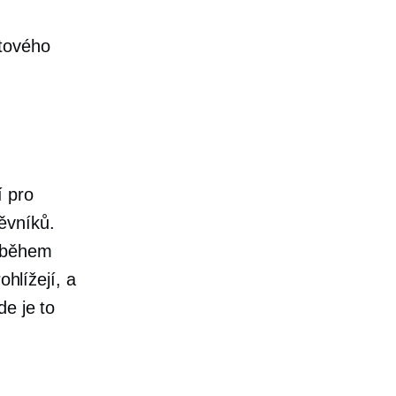
etového
í pro
ěvníků.
u během
ohlížejí, a
de je to