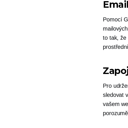
Emai
Pomocí Go
mailových
to tak, že
prostředn
Zapoj
Pro udrže
sledovat 
vašem web
porozumět