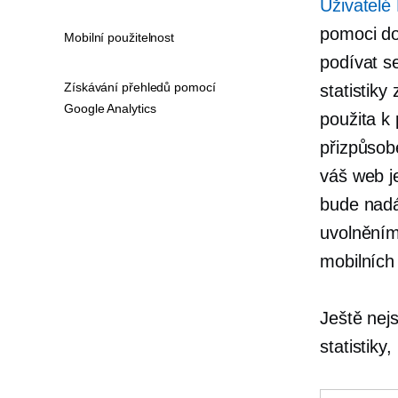
Uživatelé
pomoci do
Mobilní použitelnost
podívat s
Získávání přehledů pomocí
statistik
Google Analytics
použita k
přizpůsob
váš web j
bude nadál
uvolnění
mobilních 
Ještě nej
statistiky