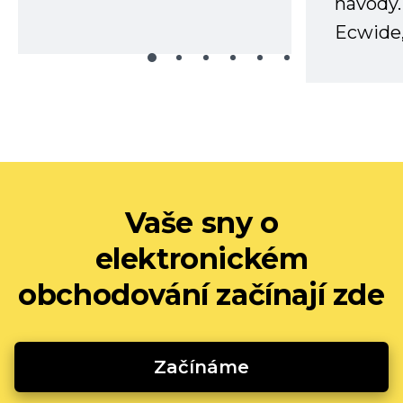
návody.
Ecwide,
Vaše sny o
elektronickém
obchodování začínají zde
Začínáme