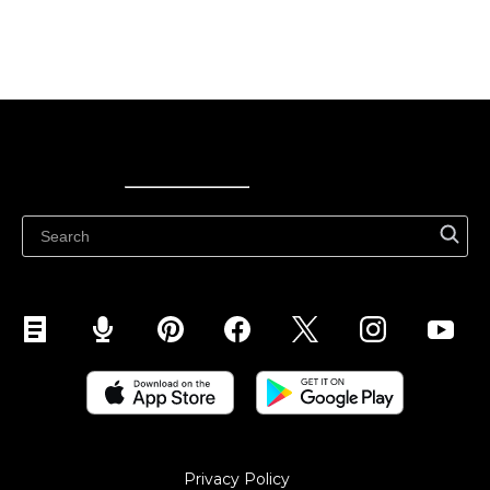
Ecwid
Ecwid
Ecwidi ajaveeb
Abikeskus
Privacy Policy