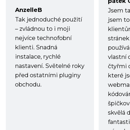
pátek 
AnzelleB
Jsem ta
Tak jednoduché použití
jsem to
– zvládnou to i moji
klient
nejvíce technofobní
stránek 
klienti. Snadná
používá
instalace, rychlé
vlastní
nastavení. Světelné roky
čtyřmi 
před ostatními pluginy
které j
obchodu.
webmas
kódování
špičkov
skvělá
fantast