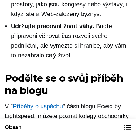
prostory, jako jsou kongresy nebo výstavy, i
když jste a
Web-založený
byznys.
Udržujte
pracovní život
váhy.
Buďte
připraveni věnovat čas rozvoji svého
podnikání, ale vymezte si hranice, aby vám
to nezabralo celý život.
Podělte se o svůj příběh
na blogu
V "
Příběhy o úspěchu
” části blogu Ecwid by
Lightspeed, můžete poznat kolegy obchodníky
a učit se od nich
z první ruky
svojí zkušenosti.
Obsah