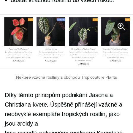
Některé vzácné rostliny z obchodu Tropicouture Plants
Díky těmto principům podnikání Jasona a
Christiana kvete. Úspěšně přinášejí vzácné a
neobvyklé exempláře tropických rostlin, jako
jsou aroidy a
hoja
posedlý pokojovými rostlinami
Kanadské