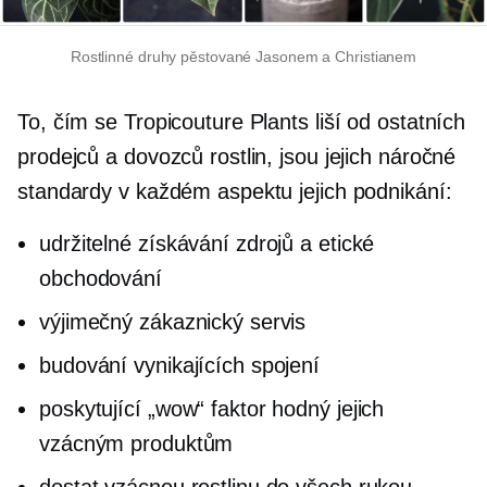
Rostlinné druhy pěstované Jasonem a Christianem
To, čím se Tropicouture Plants liší od ostatních
prodejců a dovozců rostlin, jsou jejich náročné
standardy v každém aspektu jejich podnikání:
udržitelné získávání zdrojů a etické
obchodování
výjimečný zákaznický servis
budování vynikajících spojení
poskytující „wow“ faktor hodný jejich
vzácným produktům
dostat vzácnou rostlinu do všech rukou.