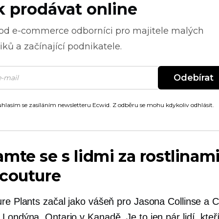
k prodávat online
 od
e-commerce
odborníci pro majitele malých
ků a začínající podnikatele.
Odebírat
hlasím se zasíláním newsletteru Ecwid. Z odběru se mohu kdykoliv odhlásit.
mte se s lidmi za rostlinam
icouture
ure Plants začal jako vášeň pro Jasona Collinse a C
Londýna, Ontario v Kanadě. Je to jen pár lidí, kteř