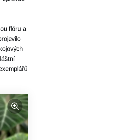
ou flóru a
rojevilo
kojových
láštní
 exemplářů