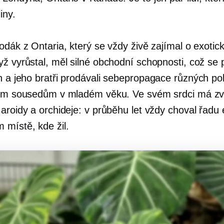
liny.
odák z Ontaria, který se vždy živě zajímal o exotick
ž vyrůstal, měl silné obchodní schopnosti, což se p
n a jeho bratři prodávali
sebepropagace
různých po
vým sousedům v mladém věku. Ve svém srdci má zv
 aroidy a orchideje: v průběhu let vždy choval řadu
 místě, kde žil.