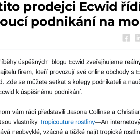
tito prodejci Ecwid říd
oucí podnikání na mo
Příběhy úspěšných“ blogu Ecwid zveřejňujeme
reáln
jitelů firem, kteří provozují své online obchody s 
d. Zde se můžete setkat s kolegy podnikateli a nauč
Ecwid k úspěšnému podnikání.
om vám rádi představili Jasona Collinse a Christia
Jsou vlastníky
Tropicouture rostliny
—An
internetov
dává neobvyklé, vzácné a
těžké najít
tropické rostlin