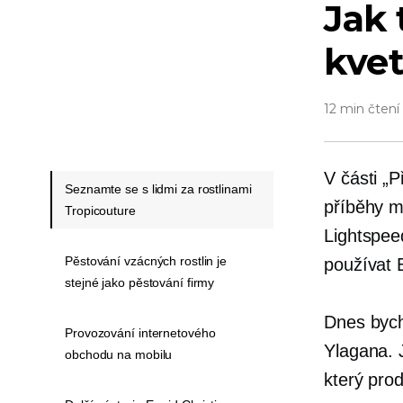
Jak 
kvet
12 min čtení
V části „
Seznamte se s lidmi za rostlinami
příběhy ma
Tropicouture
Lightspee
Pěstování vzácných rostlin je
používat 
stejné jako pěstování firmy
Dnes bych
Provozování internetového
Ylagana. 
obchodu na mobilu
který pro