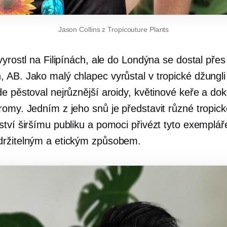
Jason Collins z Tropicouture Plants
vyrostl na Filipínách, ale do Londýna se dostal přes
 AB. Jako malý chlapec vyrůstal v tropické džungl
e pěstoval nejrůznější aroidy, květinové keře a dok
omy. Jedním z jeho snů je představit různé tropické
ství širšímu publiku a pomoci přivézt tyto exemplář
ržitelným a etickým způsobem.