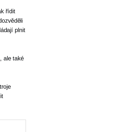
k řídit
dozvěděli
ádají plnit
 ale také
troje
it