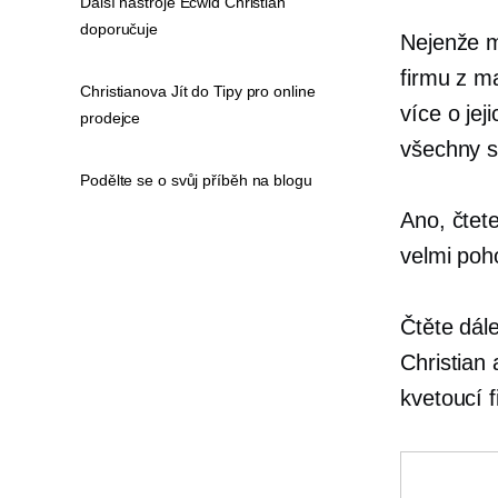
Další nástroje Ecwid Christian
doporučuje
Nejenže ma
firmu z m
Christianova Jít do Tipy pro online
více o jej
prodejce
všechny s
Podělte se o svůj příběh na blogu
Ano, čtet
velmi poh
Čtěte dále
Christian 
kvetoucí f