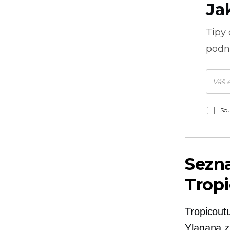
Ja
Tipy
podni
Sou
Sezna
Trop
Tropicout
Ylagana z 