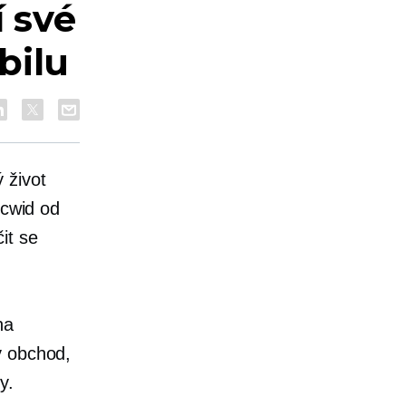
í své
bilu
ý život
Ecwid od
it se
na
ý obchod,
y.