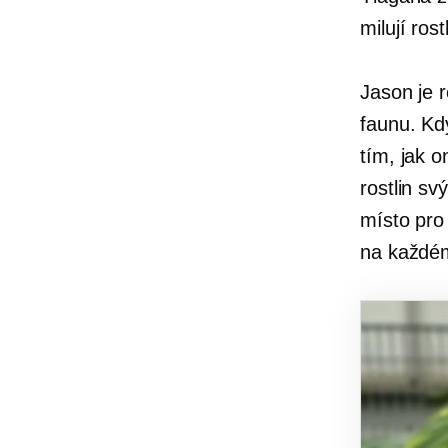
milují rost
Jason je r
faunu. Kdy
tím, jak o
rostlin s
místo pro
na každém