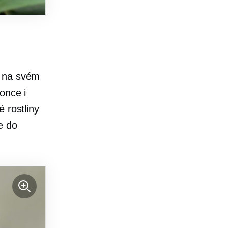
i na svém
once i
 rostliny
e do