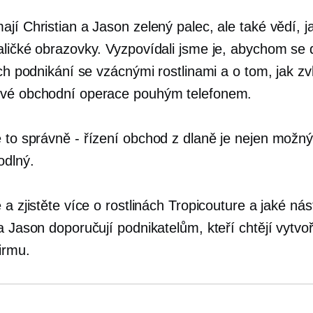
jí Christian a Jason zelený palec, ale také vědí, ja
aličké obrazovky. Vyzpovídali jsme je, abychom se 
ich podnikání se vzácnými rostlinami a o tom, jak zvl
vé obchodní operace pouhým telefonem.
e to
správně - řízení
obchod z dlaně je nejen možný,
odlný.
 a zjistěte více o rostlinách Tropicouture a jaké nás
a Jason doporučují podnikatelům, kteří chtějí vytvoř
irmu.