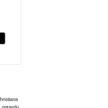
i
hristiana
í opravdu