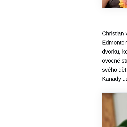
Christian 
Edmonton,
dvorku, kd
ovocné str
svého dět
Kanady ud