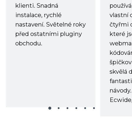
klienti. Snadná
používá
instalace, rychlé
vlastní
nastavení. Světelné roky
čtyřmi 
před ostatními pluginy
které j
obchodu.
webmas
kódování
špičkov
skvělá
fantast
návody.
Ecwide,