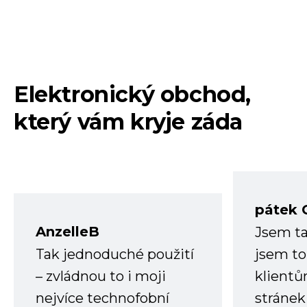
Elektronický obchod,
který vám kryje záda
pátek 
AnzelleB
Jsem ta
Tak jednoduché použití
jsem to
– zvládnou to i moji
klient
nejvíce technofobní
stránek 