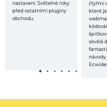
nastavení. Světelné roky
čtyřmi 
před ostatními pluginy
které j
obchodu.
webmas
kódování
špičkov
skvělá
fantast
návody.
Ecwide,