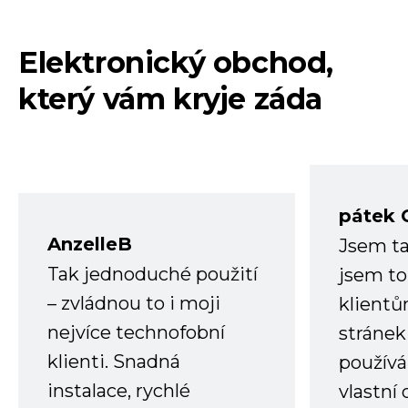
Elektronický obchod,
který vám kryje záda
pátek 
AnzelleB
Jsem ta
Tak jednoduché použití
jsem to
– zvládnou to i moji
klient
nejvíce technofobní
stránek 
klienti. Snadná
používá
instalace, rychlé
vlastní