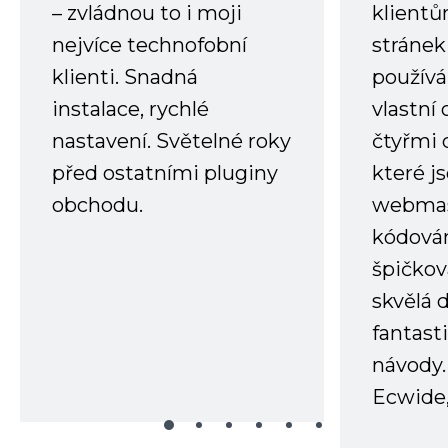
– zvládnou to i moji
klient
nejvíce technofobní
stránek 
klienti. Snadná
používá
instalace, rychlé
vlastní
nastavení. Světelné roky
čtyřmi 
před ostatními pluginy
které j
obchodu.
webmas
kódování
špičkov
skvělá
fantast
návody.
Ecwide,