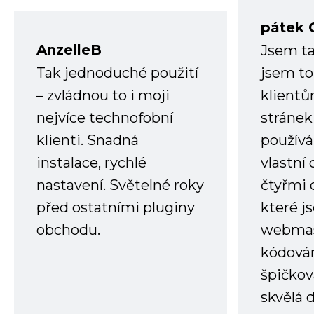
pátek 
AnzelleB
Jsem ta
Tak jednoduché použití
jsem to
– zvládnou to i moji
klient
nejvíce technofobní
stránek 
klienti. Snadná
používá
instalace, rychlé
vlastní
nastavení. Světelné roky
čtyřmi 
před ostatními pluginy
které j
obchodu.
webmas
kódování
špičkov
skvělá