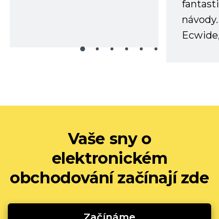
fantast
návody.
Ecwide,
Vaše sny o
elektronickém
obchodování začínají zde
Začínáme