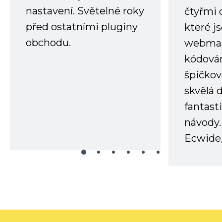
nastavení. Světelné roky
čtyřmi 
před ostatními pluginy
které j
obchodu.
webmas
kódování
špičkov
skvělá
fantast
návody.
Ecwide,