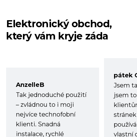
Elektronický obchod,
který vám kryje záda
pátek 
AnzelleB
Jsem ta
Tak jednoduché použití
jsem to
– zvládnou to i moji
klient
nejvíce technofobní
stránek 
klienti. Snadná
používá
instalace, rychlé
vlastní