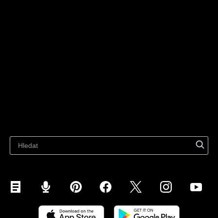
Prodávejte na webu
Technologické řešení
Prodávejte na sociálních sítích
Pro jednotlivce
Prodávat na Instagramu
Prodávejte na TikTok
Ecwid
Prodávejte na Facebooku
Funkce
Prodávejte na Googlu
Prodávejte na tržištích
Materiály
Prodávejte na WhatsApp
Nejnovější blog
Prodávejte na Pinterestu
Prodávejte na Snapchatu
Prodávejte na YouTube
Prodej na mobilu (ShopApp)