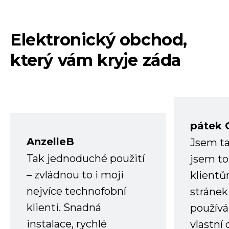
Elektronický obchod,
který vám kryje záda
pátek 
AnzelleB
Jsem ta
Tak jednoduché použití
jsem to
– zvládnou to i moji
klient
nejvíce technofobní
stránek 
klienti. Snadná
používá
instalace, rychlé
vlastní