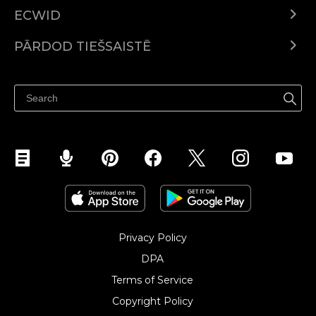
ECWID
Ecwid.com
PĀRDOD TIEŠSAISTĒ
Izcenojumi
Pārdod visur
Palīdzības centrs
Pārdod Facebook
Pārdod Instagram
Privacy Policy
DPA
Terms of Service
Copyright Policy‎