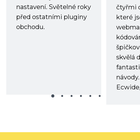
nastavení. Světelné roky
čtyřmi 
před ostatními pluginy
které j
obchodu.
webmas
kódování
špičkov
skvělá
fantast
návody.
Ecwide,