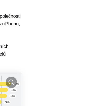
polečnosti
 na iPhonu,
ních
elů