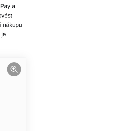
 Pay a
ovést
ní nákupu
 je