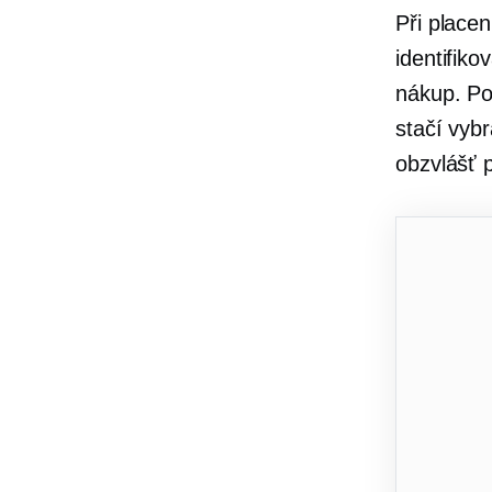
Při place
identifik
nákup. Po
stačí vybr
obzvlášť 