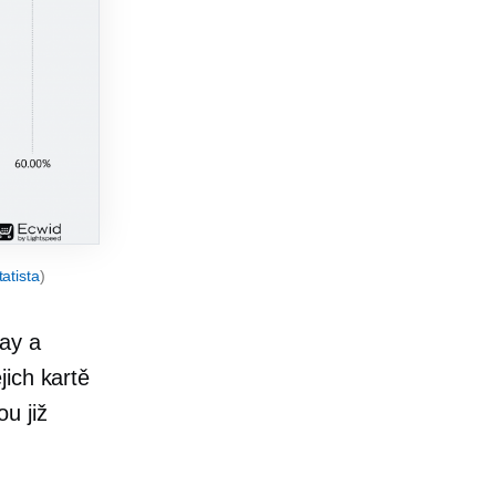
tatista
)
Pay a
jich kartě
u již