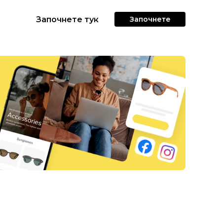
Започнете тук
Започнете