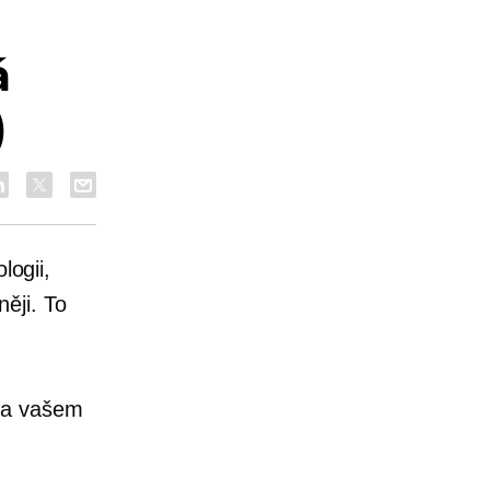
á
)
logii,
ěji. To
 na vašem