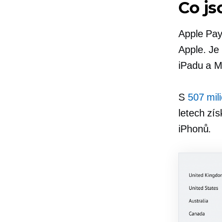
Co js
Apple Pay 
Apple. Je 
iPadu a M
S
507 mil
letech zís
iPhonů.