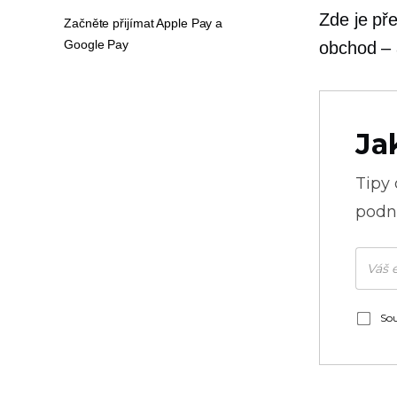
Zde je př
Začněte přijímat Apple Pay a
Google Pay
obchod –
Ja
Tipy
podni
Sou