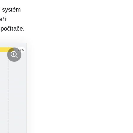
í systém
eří
 počítače.