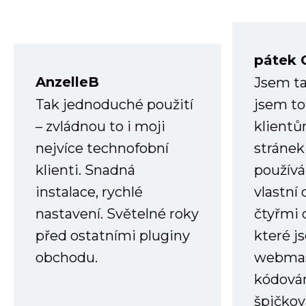
pátek 
AnzelleB
Jsem ta
Tak jednoduché použití
jsem to
– zvládnou to i moji
klient
nejvíce technofobní
stránek 
klienti. Snadná
používá
instalace, rychlé
vlastní
nastavení. Světelné roky
čtyřmi 
před ostatními pluginy
které j
obchodu.
webmas
kódování
špičkov