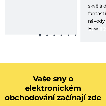
skvělá
fantast
návody.
Ecwide,
Vaše sny o
elektronickém
obchodování začínají zde