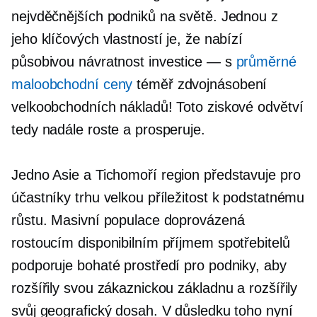
nejvděčnějších podniků na světě. Jednou z
jeho klíčových vlastností je, že nabízí
působivou návratnost
investice — s
průměrné
maloobchodní ceny
téměř zdvojnásobení
velkoobchodních nákladů! Toto ziskové odvětví
tedy nadále roste a prosperuje.
Jedno
Asie a Tichomoří
region představuje pro
účastníky trhu velkou příležitost k podstatnému
růstu. Masivní populace doprovázená
rostoucím disponibilním příjmem spotřebitelů
podporuje bohaté prostředí pro podniky, aby
rozšířily svou zákaznickou základnu a rozšířily
svůj geografický dosah. V důsledku toho nyní