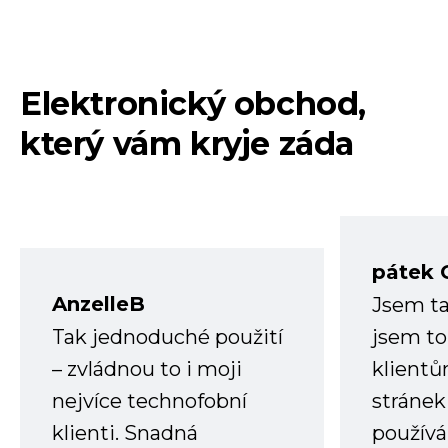
Elektronický obchod,
který vám kryje záda
pátek 
AnzelleB
Jsem ta
Tak jednoduché použití
jsem to
– zvládnou to i moji
klient
nejvíce technofobní
stránek 
klienti. Snadná
používá