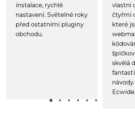
instalace, rychlé
vlastní
nastavení. Světelné roky
čtyřmi 
před ostatními pluginy
které j
obchodu.
webmas
kódování
špičkov
skvělá
fantast
návody.
Ecwide,