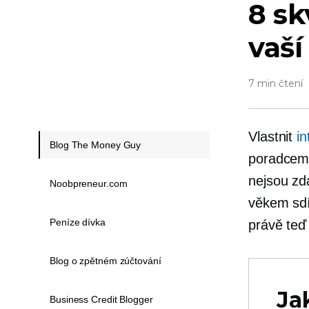
8 sk
vaší
7 min čtení
Vlastnit
i
Blog The Money Guy
poradcem 
nejsou zd
Noobpreneur.com
věkem sdí
Peníze dívka
právě teď 
Blog o zpětném zúčtování
Ja
Business Credit Blogger