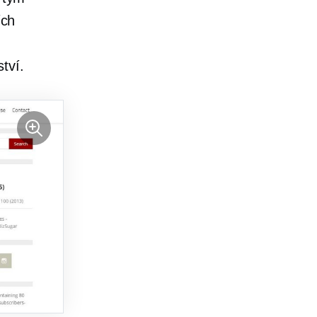
ích
tví.