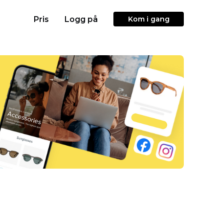
Pris
Logg på
Kom i gang