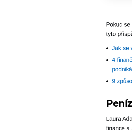
Pokud se 
tyto přísp
Jak se 
4 finan
podniká
9 způso
Peníz
Laura Ada
finance a 