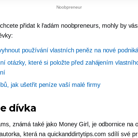
Noobpreneur
chcete přidat k řadám noobpreneurs, mohly by vás
ěvky:
vyhnout používání vlastních peněz na nové podnik
ční otázky, které si položte před zahájením vlastníh
ní
bů, jak ušetřit peníze vaší malé firmy
e dívka
ms, známá také jako Money Girl, je odbornice na 
autorka, která na quickanddirtytips.com sdílí své pr