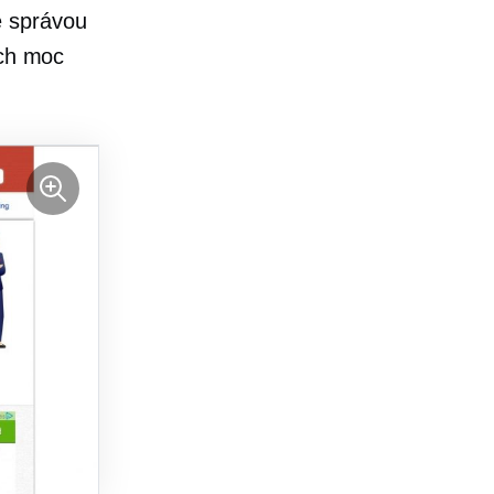
e správou
ách moc