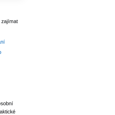
 zajímat
ání
o
osobní
aktické