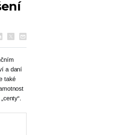
šení
nčním
ví a daní
e také
ramotnost
 „centy“.