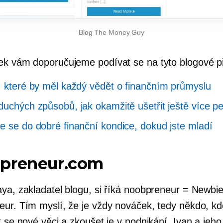
Blog The Money Guy
ek vám doporučujeme podívat se na tyto blogové p
, které by měl každý vědět o finančním průmyslu
duchých způsobů, jak okamžitě ušetřit ještě více p
e se do dobré finanční kondice, dokud jste mladí
preneur.com
aya, zakladatel blogu, si říká noobpreneur = Newbi
eur. Tím myslí, že je vždy nováček, tedy někdo, kd
t se nové věci a zkoušet je v podnikání. Ivan a jeh