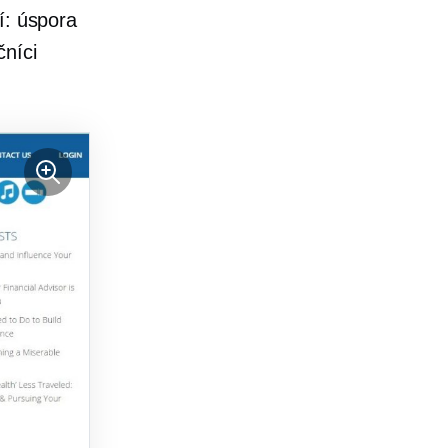
í: úspora
čníci