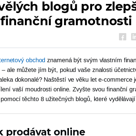
vělých blogů pro zlep
 finanční gramotnosti
nternetový obchod
znamená být svým vlastním fina
– ale můžete jím být, pokud vaše znalosti účetnict
aleka dokonalé? Naštěstí ve věku let
e-commerce
j
lení vaší moudrosti online. Zvyšte svou finanční g
pomocí těchto 8 užitečných blogů, které vydělávají
k prodávat online