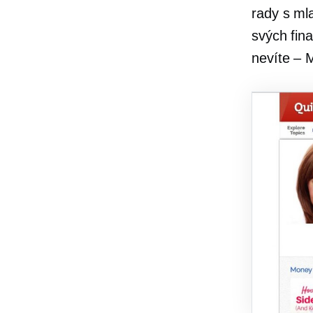
rady s ml
svých fin
nevíte – 