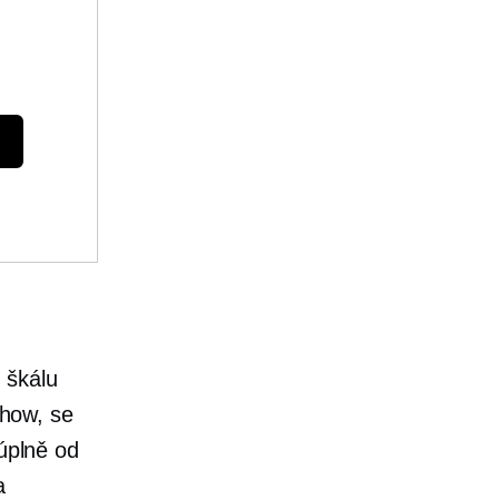
 škálu
how, se
 úplně od
a