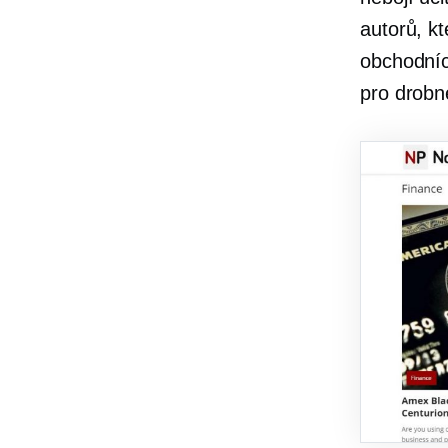
autorů, kt
obchodníc
pro
drobn