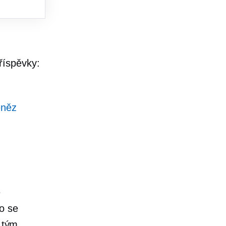
říspěvky:
eněz
e
o se
o tým