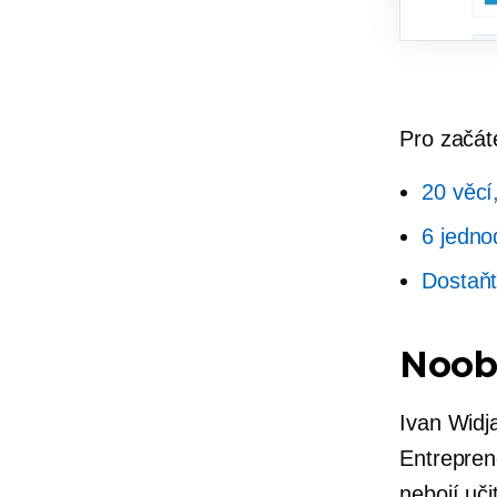
Pro začát
20 věcí
6 jedno
Dostaňt
Noob
Ivan Widj
Entrepren
nebojí uči