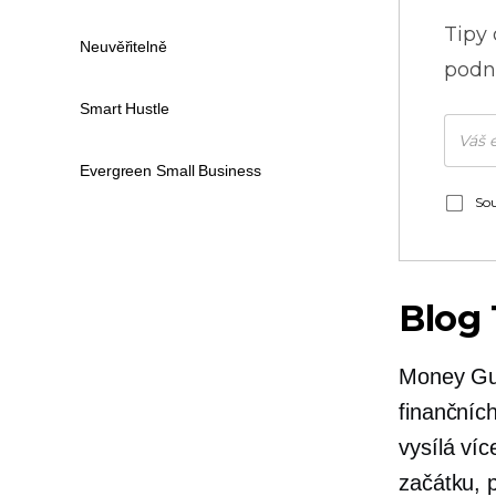
Tipy
Neuvěřitelně
podni
Smart Hustle
Evergreen Small Business
Sou
Blog
Money Guy
finančníc
vysílá víc
začátku, 