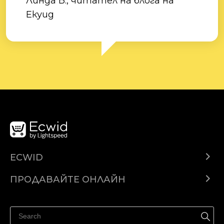
Линда Б., читател на блога на
Екуид
ECWID
Ecwid.com
ПРОДАВАЙТЕ ОНЛАЙН
Помощен център
Продават навсякъде
Продавайте във Facebook
Продавайте в Instagram