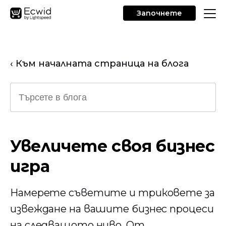
Започнете
‹ Към началната страница на блога
Увеличете своя бизнес
игра
Намерете съветите и триковете за
извеждане на вашите бизнес процеси
на следващото ниво. От