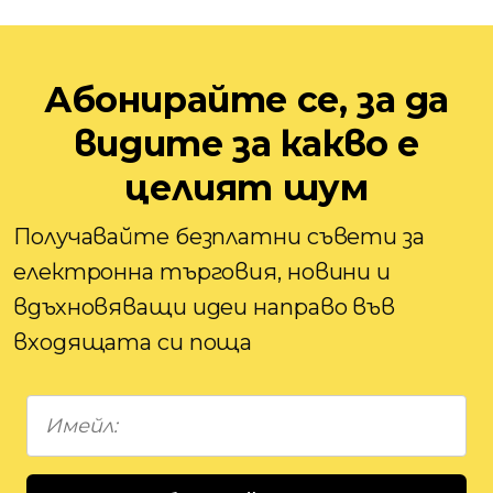
Абонирайте се, за да
видите за какво е
целият шум
Получавайте безплатни съвети за
електронна търговия, новини и
вдъхновяващи идеи направо във
входящата си поща