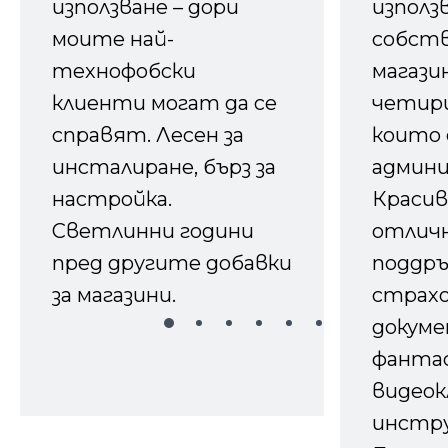
използване – дори
използ
моите най-
собств
технофобски
магазин
клиенти могат да се
четири
справят. Лесен за
които 
инсталиране, бърз за
админ
настройка.
Красив
Светлинни години
отличн
пред другите добавки
поддръ
за магазини.
страх
докуме
фанта
видеок
инстру