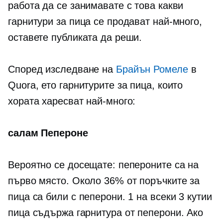
работа да се занимавате с това какви
гарнитури за пица се продават най-много,
оставете публиката да реши.
Според изследване на
Брайън Ромеле
в
Quora, ето гарнитурите за пица, които
хората харесват най-много:
салам Пепероне
Вероятно се досещате: пепероните са на
първо място. Около 36% от поръчките за
пица са били с пеперони. 1 на всеки 3 кутии
пица съдържа гарнитура от пеперони. Ако