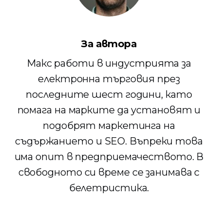
За автора
Макс работи в индустрията за
електронна търговия през
последните шест години, като
помага на марките да установят и
подобрят маркетинга на
съдържанието и SEO. Въпреки това
има опит в предприемачеството. В
свободното си време се занимава с
белетристика.