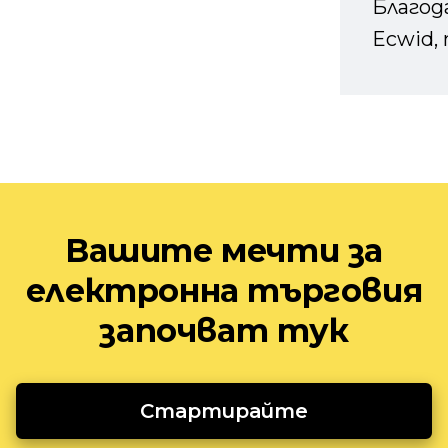
Благод
Ecwid, 
Вашите мечти за
електронна търговия
започват тук
Стартирайте