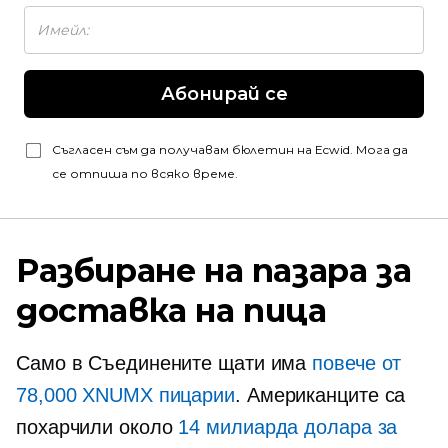
Абонирай се
Съгласен съм да получавам бюлетин на Ecwid. Мога да
се отпиша по всяко време.
Разбиране на пазара за
доставка на пица
Само в Съединените щати има
повече от
78,000 XNUMX пицарии
. Американците са
похарчили около
14 милиарда долара за