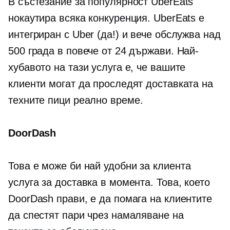
В състезание за популярност UberEats
нокаутира всяка конкуренция. UberEats е
интегриран с Uber (да!) и вече обслужва над
500 града в повече от 24 държави. Най-
хубавото на тази услуга е, че вашите
клиенти могат да проследят доставката на
техните пици
реално време.
DoorDash
Това е може би най
удобни за клиента
услуга за доставка в момента. Това, което
DoorDash прави, е да помага на клиентите
да спестят пари чрез намаляване на