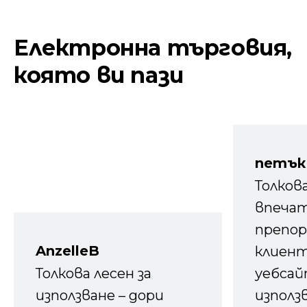
Електронна търговия,
която ви пази
петък
Толков
впечат
препор
AnzelleB
клиен
Толкова лесен за
уебсайт
използване – дори
използ