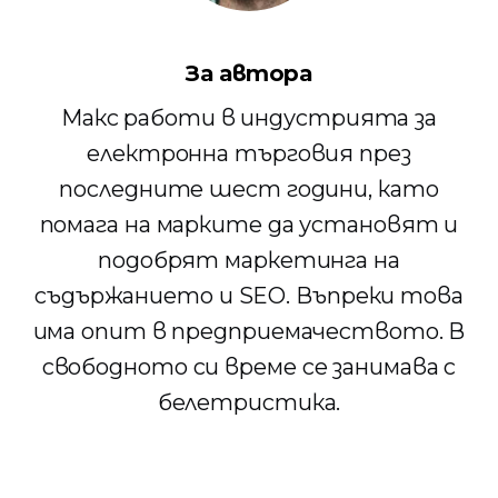
За автора
Макс работи в индустрията за
електронна търговия през
последните шест години, като
помага на марките да установят и
подобрят маркетинга на
съдържанието и SEO. Въпреки това
има опит в предприемачеството. В
свободното си време се занимава с
белетристика.