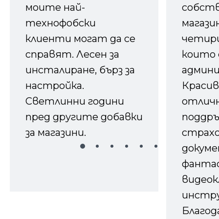
моите най-
собств
технофобски
магазин
клиенти могат да се
четири
справят. Лесен за
които 
инсталиране, бърз за
админ
настройка.
Красив
Светлинни години
отличн
пред другите добавки
поддръ
за магазини.
страх
докуме
фанта
видеок
инстру
Благод