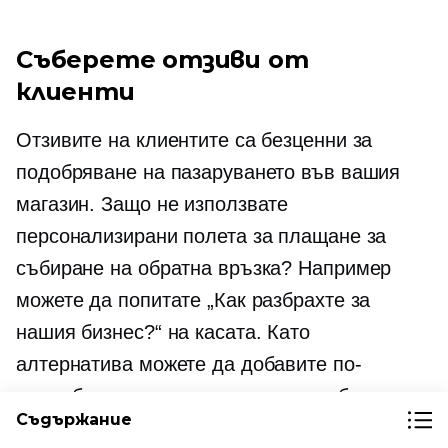
Съберете отзиви от
клиенти
Отзивите на клиентите са безценни за
подобряване на пазаруването във вашия
магазин. Защо не използвате
персонализирани полета за плащане за
събиране на обратна връзка? Например
можете да попитате „Как разбрахте за
нашия бизнес?“ на касата. Като
алтернатива можете да добавите по-
подробни анкети, като използвате бутон за
Съдържание
избор или падащи полета.