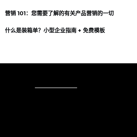
营销 101：您需要了解的有关产品营销的一切
什么是装箱单？小型企业指南 + 免费模板
在线销售
在线销售
商务解决方案
销售无处不在
在网站上销售
技术解决方案
在社交媒体上出售
针对个人
在Instagram上出售
在 TikTok 上销售
Ecwid