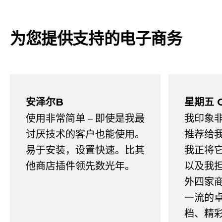
为您提供支持的电子商务
安泽尔B
星期五 
使用非常简单 – 即使是我最
我印象
讨厌技术的客户也能使用。
推荐给
易于安装，设置快速。比其
我正将
他商店插件领先数光年。
以及我
外四家
一流的
档、精