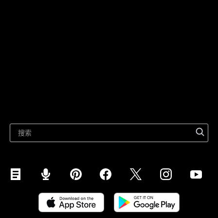
技术解决方案
在社交媒体上出售
针对个人
在Instagram上出售
在 TikTok 上销售
Ecwid
在Facebook上出售
产品特性
在 Google 上销售
在市场上销售
相关资源
在 WhatsApp 上销售
最新博客
在 Pinterest 上销售
在 Snapchat 上销售
在 YouTube 上销售
手机销售 (ShopApp)