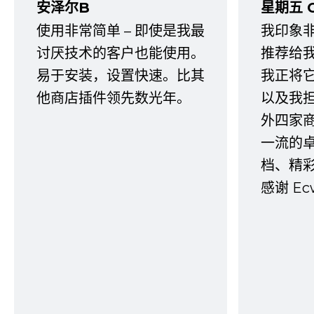
安泽尔B
星期五 
使用非常简单 – 即使是我最
我印象
讨厌技术的客户也能使用。
推荐给
易于安装，设置快速。比其
我正将
他商店插件领先数光年。
以及我
外四家
一流的
档、精
感谢 E