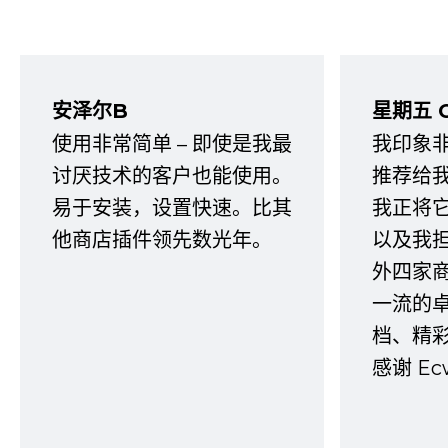
安泽尔B
星期五 
使用非常简单 – 即使是我最
我印象
讨厌技术的客户也能使用。
推荐给
易于安装，设置快速。比其
我正将
他商店插件领先数光年。
以及我
外四家
一流的
档、精
感谢 E