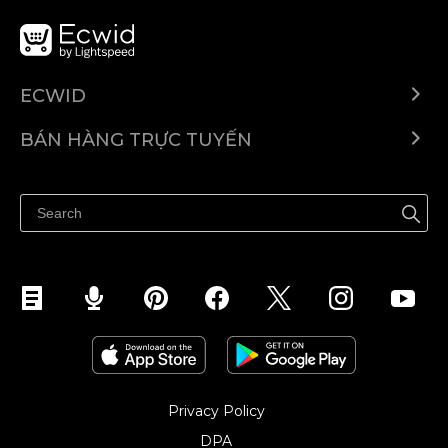
ECWID
Ecwid.com
BÁN HÀNG TRỰC TUYẾN
Trung tâm trợ giúp
Bán ở bất cứ đâu
Quảng bá ở bất cứ đâu
Kiểm soát mọi thứ
Privacy Policy
DPA