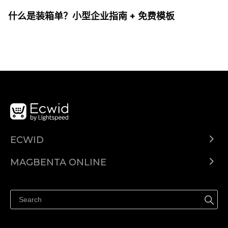
什么是装箱单？小型企业指南 + 免费模板
ECWID
Ecwid.com
MAGBENTA ONLINE
Help center
Ibenta kahit saan
Ibenta sa Facebook