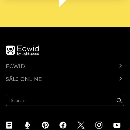
ECWID
Ecwid.com
SÄLJ ONLINE
Pris
Sälj överallt
Hjälpcenter
Sälj på Facebook
Sälj på Instagram