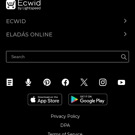
ECWID
Ecwid.com
ELADÁS ONLINE
Árkalkuláció
Eladni mindenhol
Súgó
Eladás a Facebookon
Eladás Instagramon
Privacy Policy
DPA
Terms of Service