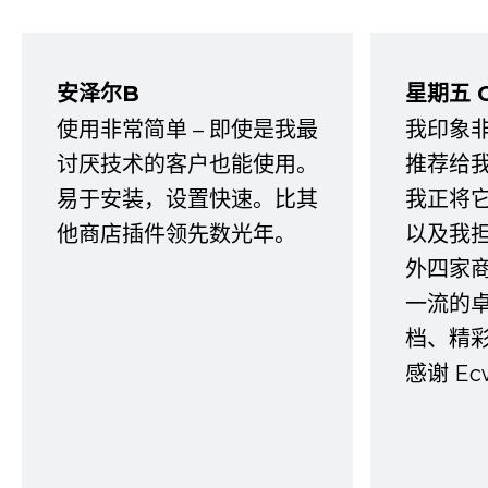
安泽尔B
星期五 
使用非常简单 – 即使是我最
我印象
讨厌技术的客户也能使用。
推荐给
易于安装，设置快速。比其
我正将
他商店插件领先数光年。
以及我
外四家
一流的
档、精
感谢 E