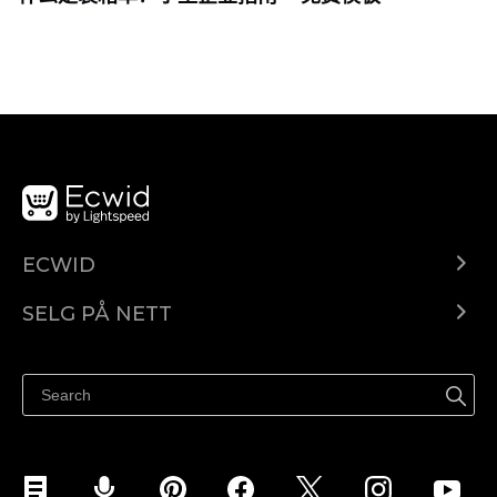
ECWID
Ecwid.com
SELG PÅ NETT
Pris
Selg hvor som helst
Hjelpesenter
Selg på Facebook
Selg på Instagram