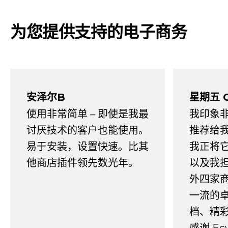
为您提供支持的电子商务
安泽尔B
星期五 
使用非常简单 – 即使是我最
我印象
讨厌技术的客户也能使用。
推荐给
易于安装，设置快速。比其
我正将
他商店插件领先数光年。
以及我
外四家
一流的
档、精