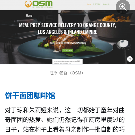
旺季
餐食（OSM）
饼干面团咖啡馆
对于琼和朱莉娅来说，这一切都始于童年对曲
奇面团的热爱。她们仍然记得在厨房里度过的
日子，站在椅子上看着母亲制作一批自制的巧