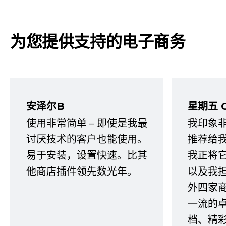
为您提供支持的电子商务
安泽尔B
星期五 
使用非常简单 – 即使是我最
我印象
讨厌技术的客户也能使用。
推荐给
易于安装，设置快速。比其
我正将
他商店插件领先数光年。
以及我
外四家
一流的
档、精