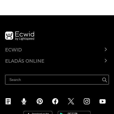
ECWID
Ecwid.com
ELADÁS ONLINE
Árkalkuláció
Eladni mindenhol
Súgó
Eladás a Facebookon
Eladás Instagramon