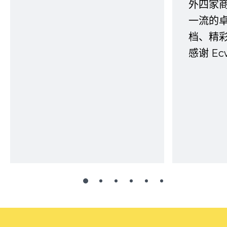
外四家
一流的
档、精
感谢 E