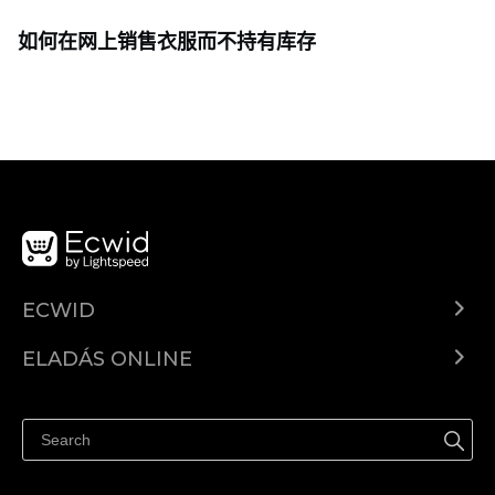
如何在网上销售衣服而不持有库存
ECWID
Ecwid.com
ELADÁS ONLINE
Árkalkuláció
Eladni mindenhol
Súgó
Eladás a Facebookon
Eladás Instagramon