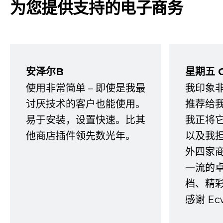
为您提供支持的电子商务
安泽尔B
星期五 
使用非常简单 – 即使是我最
我印象
讨厌技术的客户也能使用。
推荐给
易于安装，设置快速。比其
我正将
他商店插件领先数光年。
以及我
外四家
一流的
档、精
感谢 E