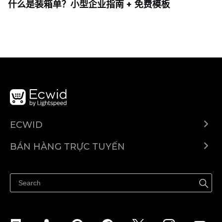
什么是装箱单？小型企业指南 + 免费模板
ECWID
Ecwid.com
BÁN HÀNG TRỰC TUYẾN
Trung tâm trợ giúp
Bán ở bất cứ đâu
Quảng bá ở bất cứ đâu
Kiểm soát mọi thứ