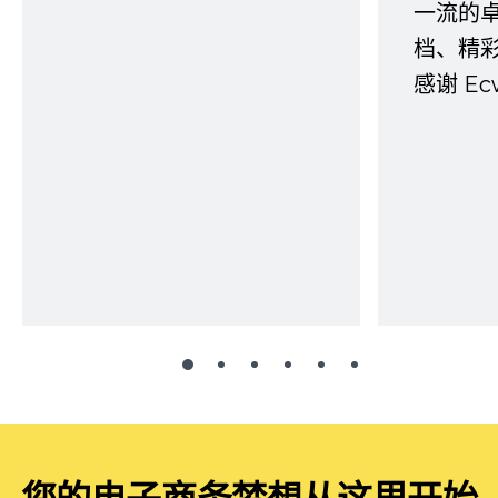
一流的
档、精
感谢 E