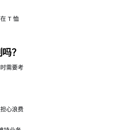
 T 恤
刷吗？
售时需要考
必担心浪费