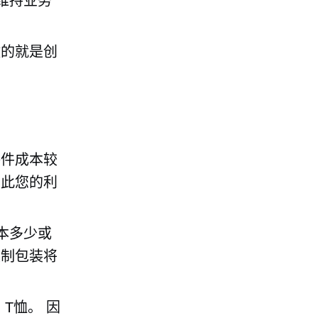
维持业务
做的就是创
每件成本较
因此您的利
本多少或
定制包装将
的
T恤。
因