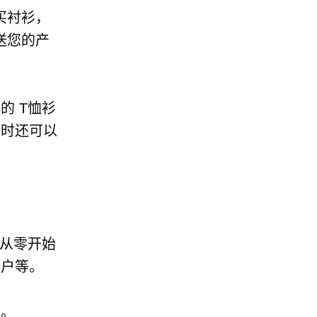
购买衬衫，
运送您的产
你的
T恤衫
束时还可以
从零开始
帐户等。
求。