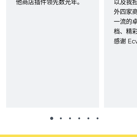
他商店插件领先数光年。
以及我
外四家
一流的
档、精
感谢 E