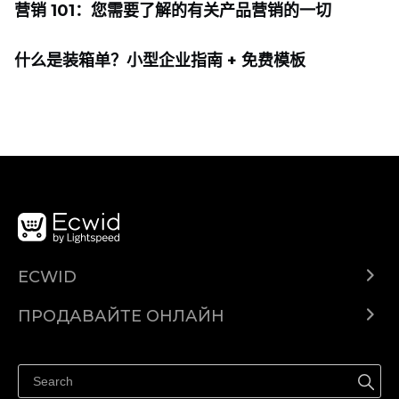
营销 101：您需要了解的有关产品营销的一切
什么是装箱单？小型企业指南 + 免费模板
ECWID
Ecwid.com
ПРОДАВАЙТЕ ОНЛАЙН
Помощен център
Продават навсякъде
Продавайте във Facebook
Продавайте в Instagram