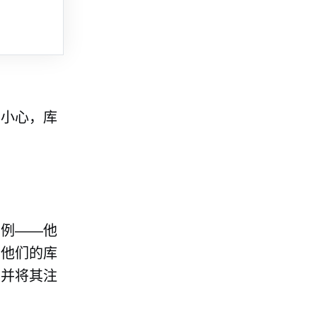
不小心，库
为例——他
当他们的库
构并将其注