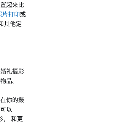
设置起来比
照片打印
或
和其他定
。婚礼摄影
制物品。
虑在你的摄
你可以
衫，
和更