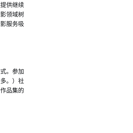
您提供继续
摄影领域树
摄影服务吸
方式。参加
不多。）社
线作品集的