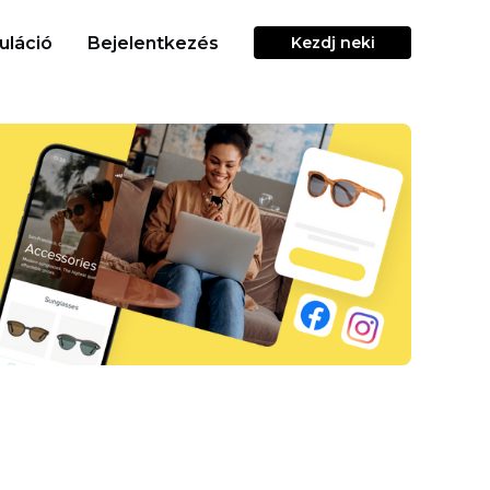
uláció
Bejelentkezés
Kezdj neki