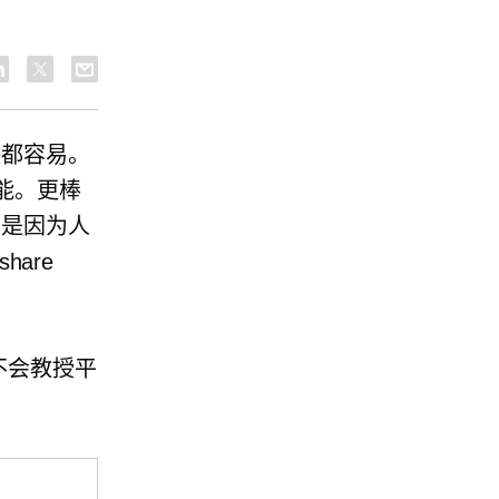
候都容易。
能。更棒
要是因为人
hare
不会教授平