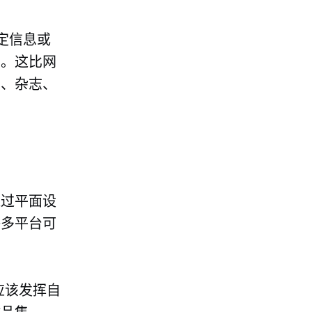
定信息或
息。这比网
籍、杂志、
平面设​​
许多平台可
应该发挥自