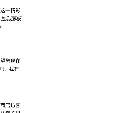
播这一精彩
器
控制面板
存
!
希望您现在
吧，我有
的商店访客