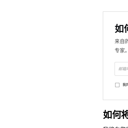
如
来自
专家
我
如何