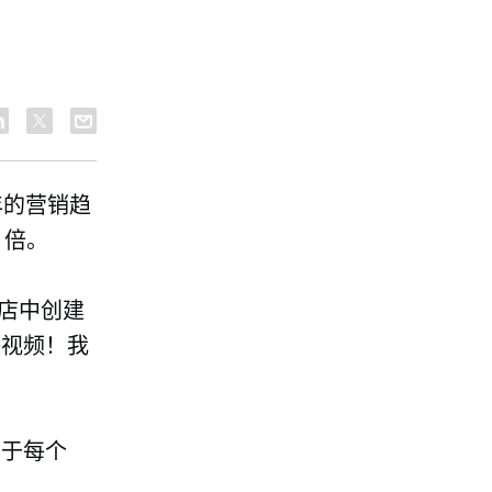
 年的营销趋
 倍。
店中创建
播视频！我
用于每个