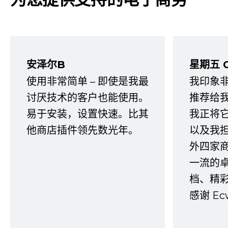
安泽尔B
星期五 
使用非常简单 – 即使是我最
我印象
讨厌技术的客户也能使用。
推荐给
易于安装，设置快速。比其
我正将
他商店插件领先数光年。
以及我
外四家
一流的
档、精
感谢 E