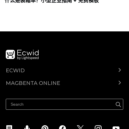
什么是装箱单？小型企业指南 + 免费模板
ECWID
Ecwid.com
MAGBENTA ONLINE
Help center
Ibenta kahit saan
Ibenta sa Facebook