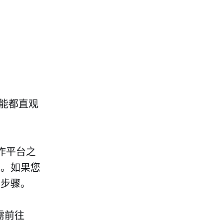
功能都直观
协作平台之
名。如果您
续步骤。
需前往