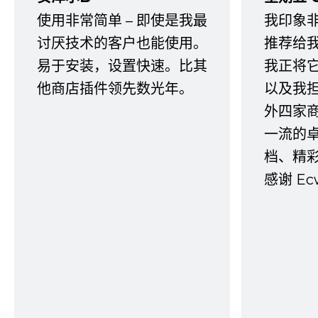
使用非常简单 – 即使是我最
我印象
讨厌技术的客户也能使用。
推荐给
易于安装，设置快速。比其
我正将
他商店插件领先数光年。
以及我
外四家
一流的
档、精
感谢 E