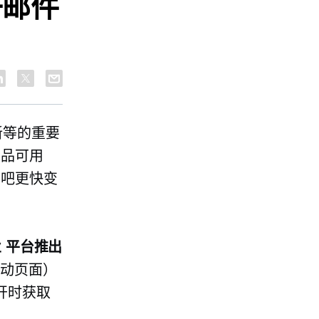
子邮件
新等的重要
产品可用
网吧更快变
业
平台推出
移动页面）
开时获取