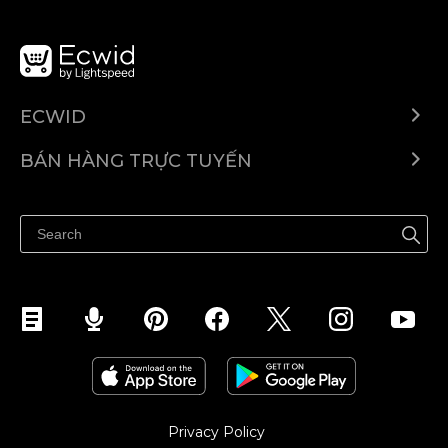
ECWID
Ecwid.com
BÁN HÀNG TRỰC TUYẾN
Trung tâm trợ giúp
Bán ở bất cứ đâu
Quảng bá ở bất cứ đâu
Kiểm soát mọi thứ
Privacy Policy