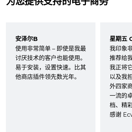
为您提供支持的电子商务
安泽尔B
星期五 
使用非常简单 – 即使是我最
我印象
讨厌技术的客户也能使用。
推荐给
易于安装，设置快速。比其
我正将
他商店插件领先数光年。
以及我
外四家
一流的
档、精
感谢 E