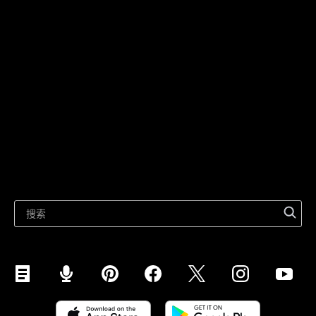
在网站上销售
技术解决方案
在社交媒体上出售
针对个人
在Instagram上出售
在 TikTok 上销售
Ecwid
在Facebook上出售
产品特性
在 Google 上销售
在市场上销售
相关资源
在 WhatsApp 上销售
最新博客
在 Pinterest 上销售
在 Snapchat 上销售
在 YouTube 上销售
手机销售 (ShopApp)