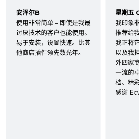
安泽尔B
星期五 
使用非常简单 – 即使是我最
我印象
讨厌技术的客户也能使用。
推荐给
易于安装，设置快速。比其
我正将
他商店插件领先数光年。
以及我
外四家
一流的
档、精
感谢 E