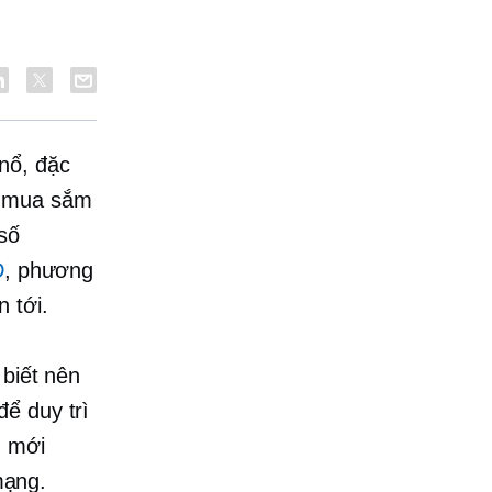
nổ, đặc
n mua sắm
số
D
, phương
 tới.
 biết nên
ể duy trì
g mới
mạng.