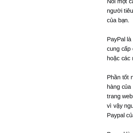
Nói một c
người tiê
của bạn.
PayPal là
cung cấp 
hoặc các 
Phần tốt 
hàng của 
trang web
vì vậy ng
Paypal củ