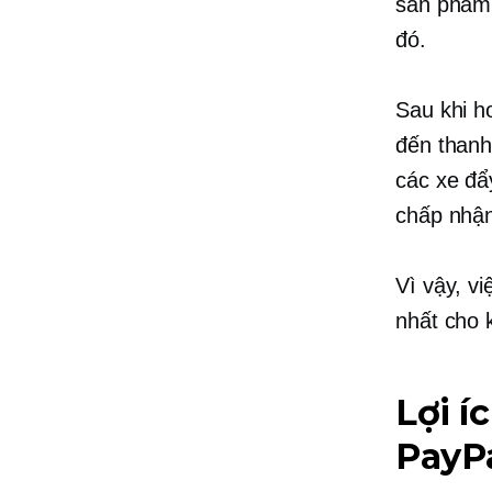
sản phẩm 
đó.
Sau khi h
đến thanh
các xe đẩ
chấp nhận
Vì vậy, v
nhất cho 
Lợi í
PayPa