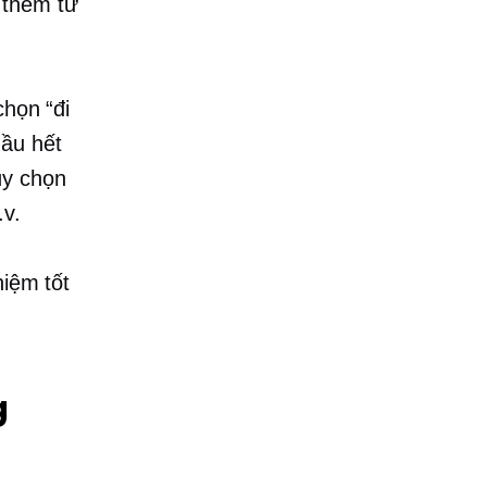
 thêm từ
chọn “đi
Hầu hết
ùy chọn
.v.
hiệm tốt
g