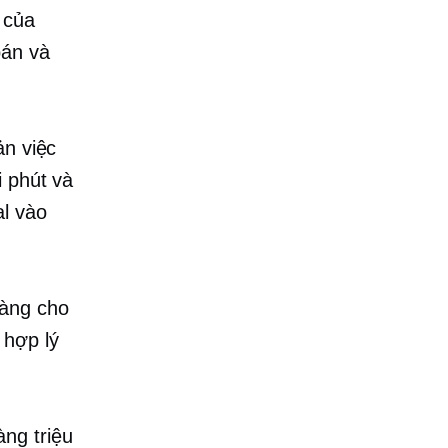
 của
bán và
ản việc
i phút và
l vào
àng cho
 hợp lý
ng triệu