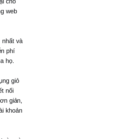
ại cho
ng web
 nhất và
n phí
a họ.
ụng giỏ
t nối
ơn giản,
ài khoản