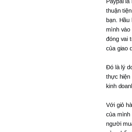
Paypal là
thuận tiệ
bạn. Hầu 
mình vào 
đóng vai 
của giao d
Đó là lý d
thực hiện
kinh doan
Với giỏ h
của mình 
người mua