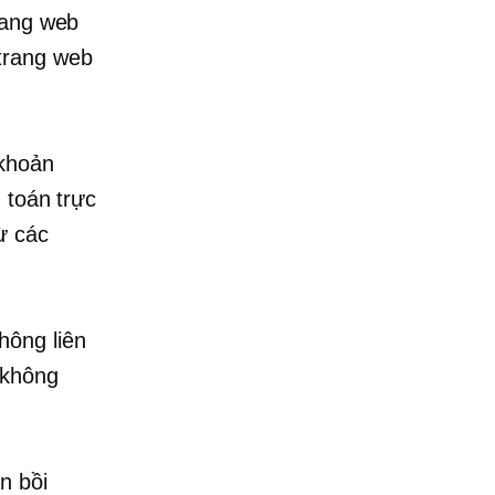
rang web
trang web
 khoản
 toán trực
ừ các
hông liên
 không
n bồi