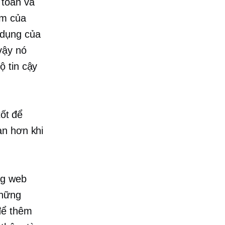
 toàn và
ẩm của
 dụng của
vậy nó
ộ tin cậy
tốt để
àn hơn khi
ng web
những
để thêm