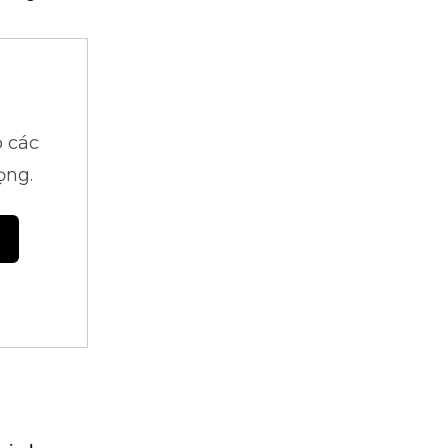
 các
ọng.