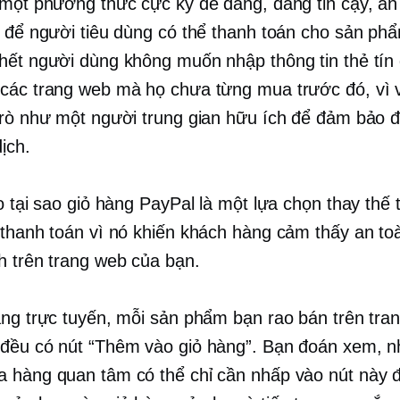
 một phương thức cực kỳ dễ dàng, đáng tin cậy, an
n để người tiêu dùng có thể thanh toán cho sản ph
hết người dùng không muốn nhập thông tin thẻ tín
các trang web mà họ chưa từng mua trước đó, vì 
trò như một người trung gian hữu ích để đảm bảo đ
ịch.
o tại sao giỏ hàng PayPal là một lựa chọn thay thế 
 thanh toán vì nó khiến khách hàng cảm thấy an to
h trên trang web của bạn.
àng trực tuyến, mỗi sản phẩm bạn rao bán trên tra
đều có nút “Thêm vào giỏ hàng”. Bạn đoán xem, 
 hàng quan tâm có thể chỉ cần nhấp vào nút này 