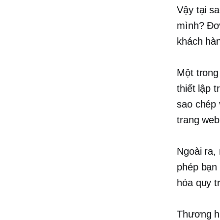
Vậy tại s
mình? Đơn
khách hà
Một trong
thiết lập
sao chép 
trang web
Ngoài ra,
phép bạn 
hóa quy t
Thương hi