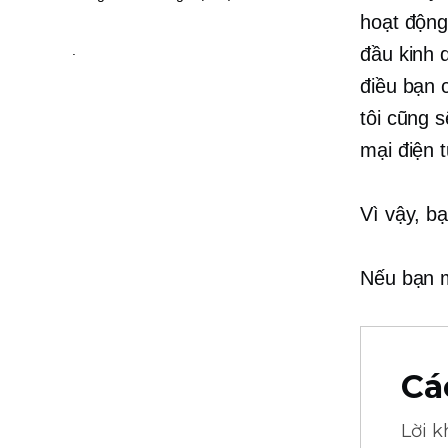
hoạt động
.
đầu kinh 
điều bạn 
tôi cũng 
mại điện 
Vì vậy, b
Nếu bạn m
Cá
Lời 