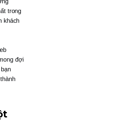
ường
ất trong
ch khách
web
 mong đợi
 bạn
 thành
ột