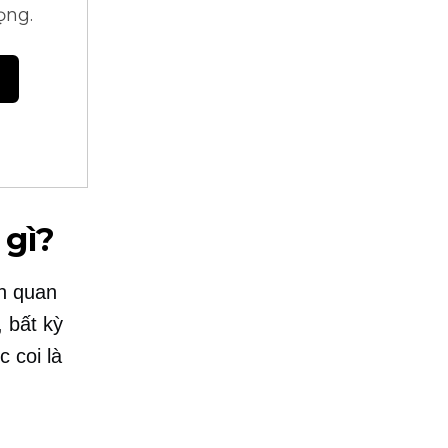
ọng.
 gì?
ên quan
 bất kỳ
 coi là