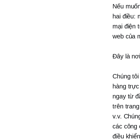
Nếu muốn 
hai điều:
mại điện 
web của 
Đây là nơ
Chúng tôi
hàng trực
ngay từ đ
trên trang
v.v. Chún
các công 
điều khiể