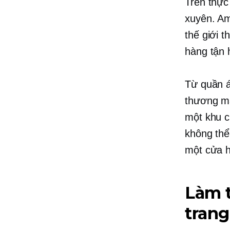
Trên thực
xuyên. Am
thế giới 
hàng tận 
Từ quần á
thương mạ
một khu c
không thể
một cửa h
Làm 
trang