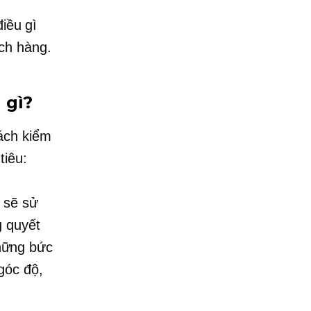
điều gì
ch hàng.
 gì?
ách kiểm
tiêu:
g sẽ sử
g quyết
hững bức
góc độ,