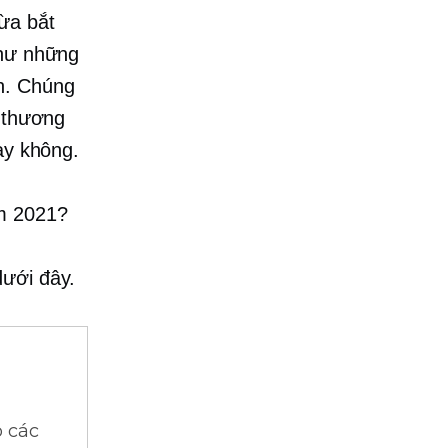
ừa bắt
như những
h. Chúng
h thương
ay không.
ăm 2021?
dưới đây.
 các