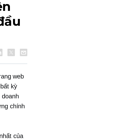
ện
 đầu
trang web
bất kỳ
h doanh
ưng chính
nhất của