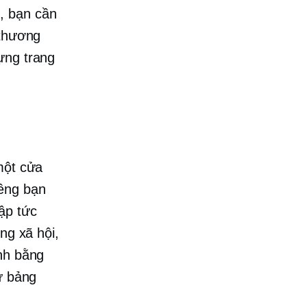
, bạn cần
 thương
ựng trang
một cửa
iêng bạn
ập tức
ng xã hội,
ình bằng
ừ bảng