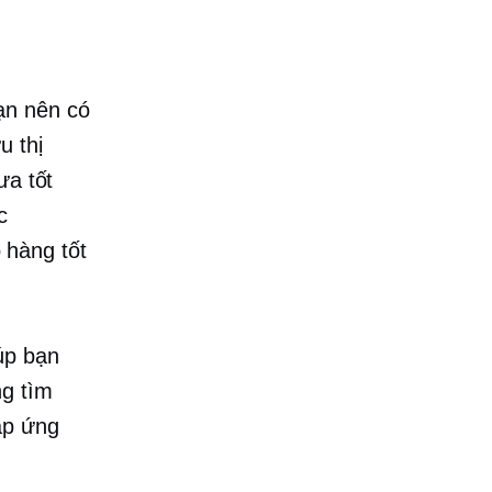
ạn nên có
u thị
ưa tốt
c
 hàng tốt
úp bạn
ng tìm
áp ứng