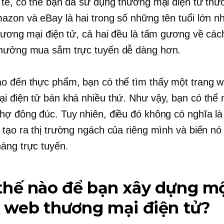
 tế, có thể bạn đã sử dụng thương mại điện tử th
azon và eBay là hai trong số những tên tuổi lớn nh
thương mại điện tử, cả hai đều là tấm gương về cá
hưởng mua sắm trực tuyến dễ dàng hơn.
o đến thực phẩm, bạn có thể tìm thấy một trang 
i điện tử bán khá nhiều thứ. Như vậy, bạn có thể
hợ đông đúc. Tuy nhiên, điều đó không có nghĩa là
 tạo ra thị trường ngách của riêng mình và biến nó
àng trực tuyến.
thế nào để bạn xây dựng m
 web thương mại điện tử?