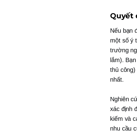
Quyết 
Nếu bạn đ
một số ý 
trường ng
lắm). Bạn
thủ công)
nhất.
Nghiên cứ
xác định 
kiếm và c
nhu cầu c