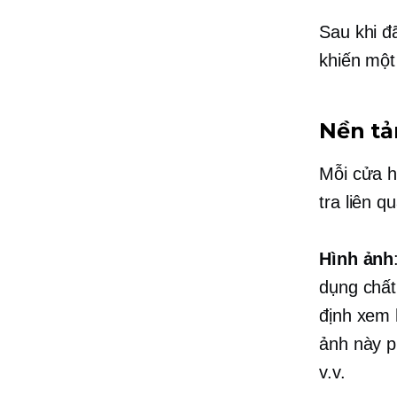
Sau khi đã
khiến một
Nền tả
Mỗi cửa h
tra liên 
Hình ảnh
dụng
chất
định xem
ảnh này 
v.v.