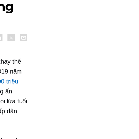
ng
thay thế
2019 năm
0 triệu
ng ấn
i lứa tuổi
ấp dẫn,