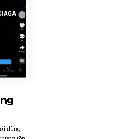
ạng
ời dùng.
chúng tồn