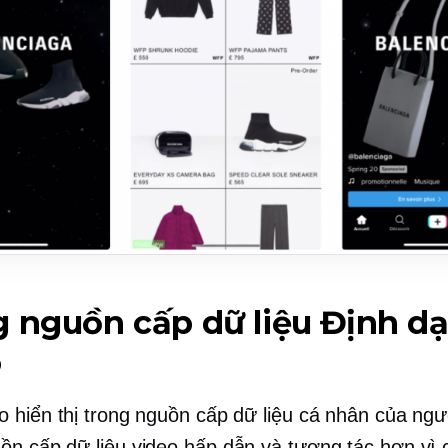
 nguồn cấp dữ liệu
Định d
o
 hiển thị trong nguồn cấp dữ liệu cá nhân của ngư
ồn cấp dữ liệu
video hấp dẫn và tương tác hơn vì 