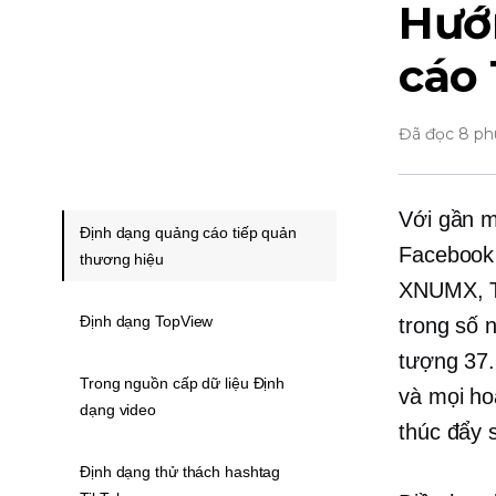
Hướ
cáo
Đã đọc 8 ph
Với gần m
Định dạng quảng cáo tiếp quản
Facebook 
thương hiệu
XNUMX, Ti
Định dạng TopView
trong số 
tượng 37.
Trong nguồn cấp dữ liệu Định
và mọi ho
dạng video
thúc đẩy 
Định dạng thử thách hashtag