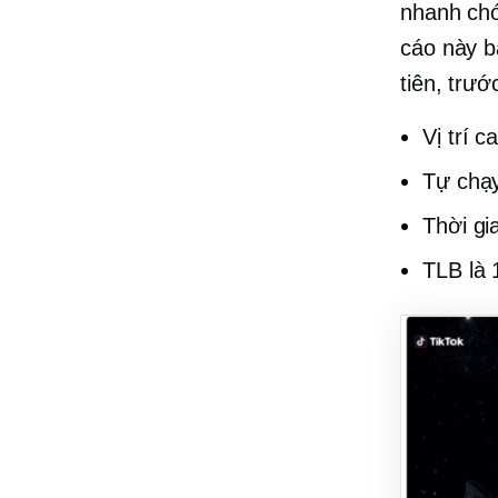
nhanh chó
cáo này b
tiên, trướ
Vị trí c
Tự chạ
Thời gi
TLB là