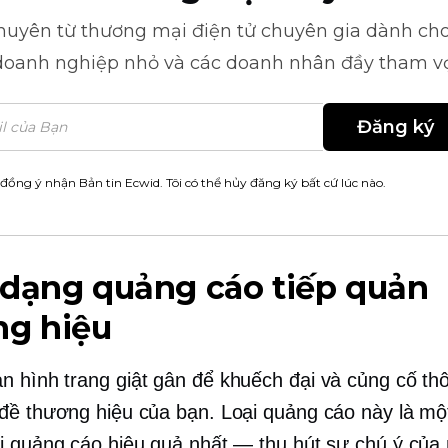
khuyên từ
thương mại điện tử
chuyên gia dành cho
doanh nghiệp nhỏ và các doanh nhân đầy tham v
Đăng ký
 đồng ý nhận Bản tin Ecwid. Tôi có thể hủy đăng ký bất cứ lúc nào.
 dạng quảng cáo tiếp quản
ng hiệu
n hình
trang giật gân để khuếch đại và củng cố th
đề thương hiệu của bạn. Loại quảng cáo này là mộ
i quảng cáo hiệu quả nhất — thu hút sự chú ý của