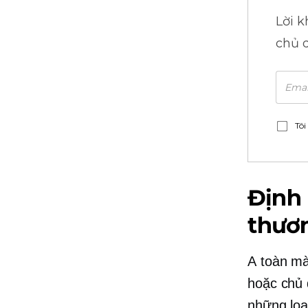
Lời 
chủ 
Tôi
Định
thươ
A
toàn mà
hoặc chủ 
những loạ