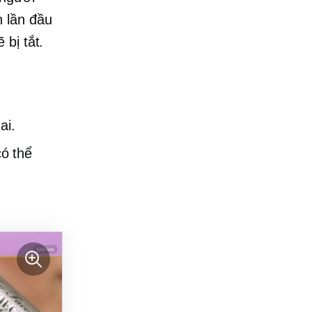
n lần đầu
bị tắt.
ai.
ó thể