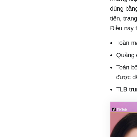
dùng bằ
tiên, tra
Điều này 
Toàn m
Quảng c
Toàn bộ
được dẫ
TLB tru