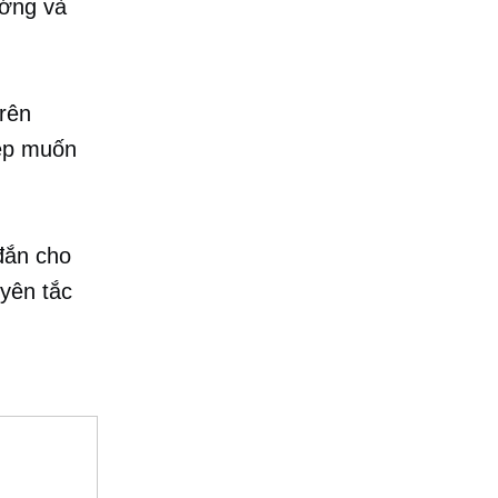
ướng và
trên
iệp muốn
đắn cho
yên tắc