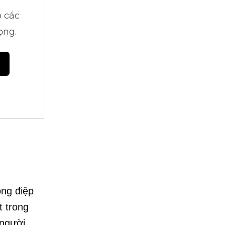
 các
ọng.
ông điệp
t trong
 người