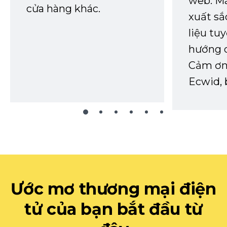
web. Mã
cửa hàng khác.
xuất sắ
liệu tuy
hướng d
Cảm ơn 
Ecwid, 
Ước mơ thương mại điện
tử của bạn bắt đầu từ