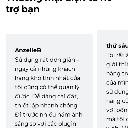
trợ bạn
thứ sá
AnzelleB
Tôi rất
Sử dụng rất đơn giản –
giới th
ngay cả những khách
hàng tr
hàng khó tính nhất của
của mìn
tôi cũng có thể quản lý
sử dụng
được. Dễ dàng cài đặt,
hàng củ
thiết lập nhanh chóng.
với bốn
Đi trước nhiều năm ánh
mà tôi 
sáng so với các plugin